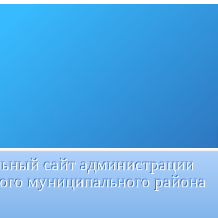
ьный сайт администрации
ого муниципального района