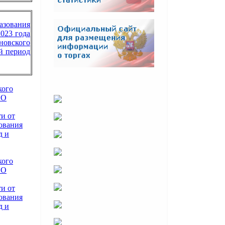
азования
023 года
новского
й период
кого
"О
и от
ования
д и
кого
"О
и от
ования
д и