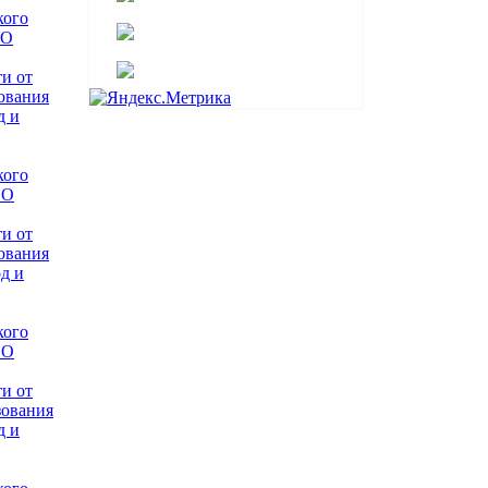
кого
"О
и от
ования
д и
кого
"О
и от
ования
д и
кого
"О
и от
зования
д и