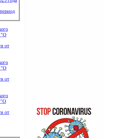
025 года
 период
кого
 "О
и от
кого
 "О
и от
кого
 "О
и от