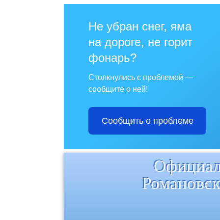
Не убран снег, яма
на дороге, не горит
фонарь?
Столкнулись с проблемой —
сообщите о ней!
Сообщить о проблеме
Официал
Романовск