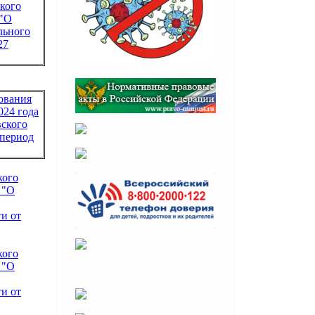
кого
 "О
льного
27
ования
024 года
ского
 период
кого
 "О
и от
кого
 "О
и от