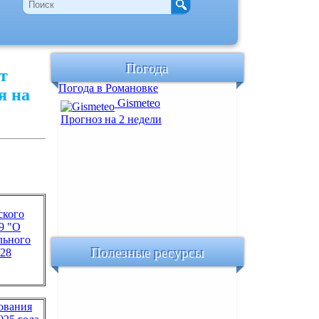
Погода
т
Погода в Романовке
я на
Gismeteo
Прогноз на 2 недели
ского
9 "О
льного
Полезные ресурсы
028
ования