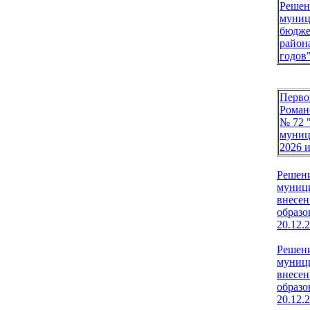
Решен
муниц
бюдже
район
годов"
Перво
Роман
№ 72 
муниц
2026 и
Решени
муници
внесен
образо
20.12.
Решени
муници
внесен
образо
20
.12.