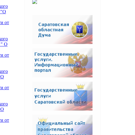
кого
 "О
и от
кого
 " О
и от
кого
"О
и от
кого
"О
и от