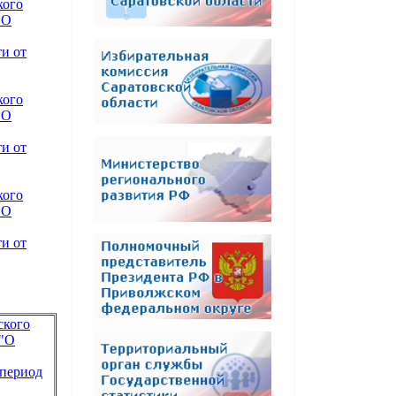
кого
"О
и от
кого
"О
и от
кого
"О
и от
ского
 "О
 период