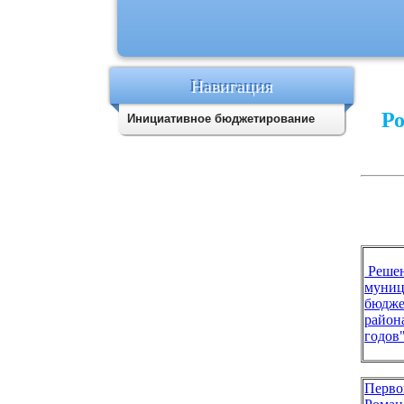
Навигация
Ро
Инициативное бюджетирование
Реше
муниц
бюдже
район
годов"
Перво