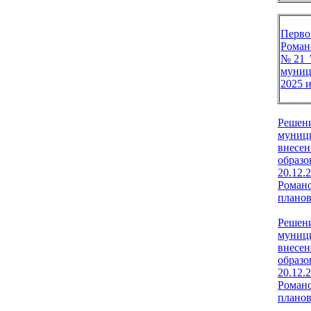
Перво
Роман
№21 "
муниц
2025 и
Решени
муници
внесен
образо
20.12.
Романо
планов
Решени
муници
внесен
образо
20.12.
Романо
планов