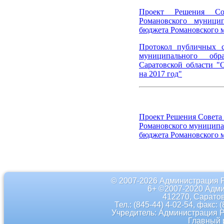
Проект Решения Сов
Романовского муници
бюджета Романовского м
Протокол публичных с
муниципального обр
Саратовской области "
на 2017 год"
Проект Решения Совета
Романовского муниципал
бюджета Романовского м
© 2007-2026 Администрация 
6+ ©2007-2020 Адми
412270, Саратов
Тел.: (845-44) 4-02-54, факс: 
Учредитель: Администрация 
Главный 