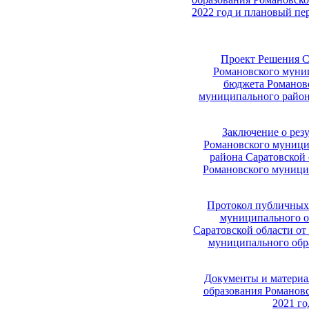
2022 год и плановый пе
Проект Решения С
Романовского муниц
бюджета Романов
муниципального района
Заключение о рез
Романовского муници
района Саратовской 
Романовского муницип
Протокол публичных
муниципального о
Саратовской области от
муниципального обра
Документы и материа
образования Романовс
2021 го