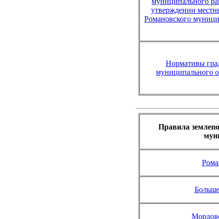
муниципального рай
утверждении местн
Романовского муници
Нормативы гра
муниципального о
Правила землепо
мун
Рома
Больше
Мордово