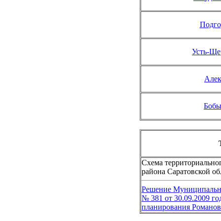
Подго
Усть-Ще
Алек
Бобы
Т
Схема территориально
района Саратовской об
Решение Муниципально
№ 381 от 30.09.2009 г
планирования Романов