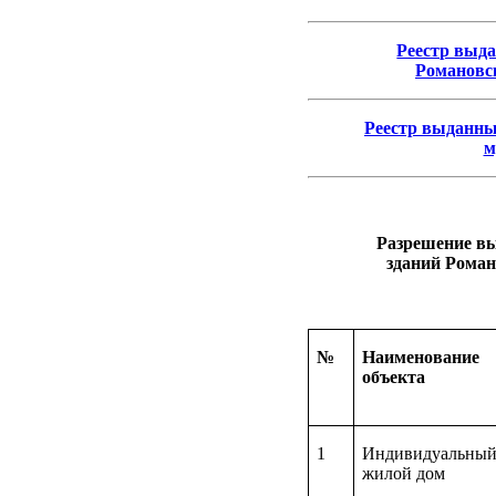
Реестр выда
Романовск
Реестр выданны
м
Разрешение в
зданий Роман
№
Наименование
объекта
1
Индивидуальны
жилой дом