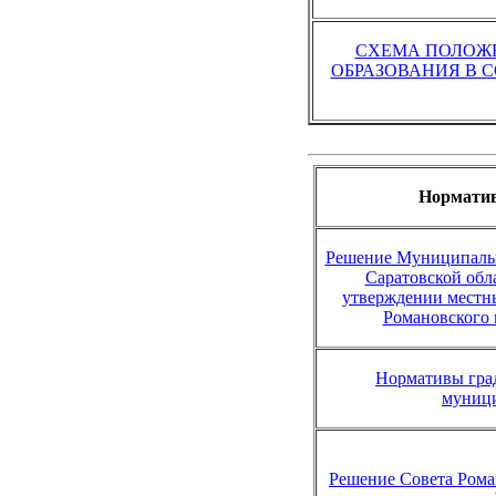
СХЕМА ПОЛОЖ
ОБРАЗОВАНИЯ В 
Норматив
Решение Муниципальн
Саратовской обла
утверждении местн
Романовского 
Нормативы гра
муници
Решение Совета Рома