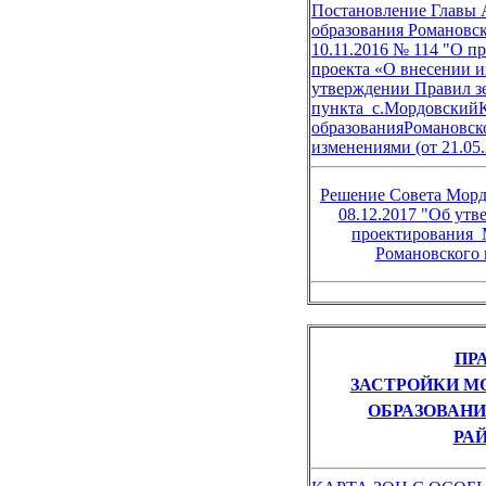
Постановление Главы
образования Романовск
10.11.2016 № 114 "О 
проекта «О внесении и
утверждении Правил зе
пункта с.Мордовский
образованияРомановск
изменениями (от 21.05.2
Решение Совета Морд
08.12.2017 "
Об утв
проектирования
Романовского
ПР
ЗАСТРОЙКИ
М
ОБРАЗОВАН
РА