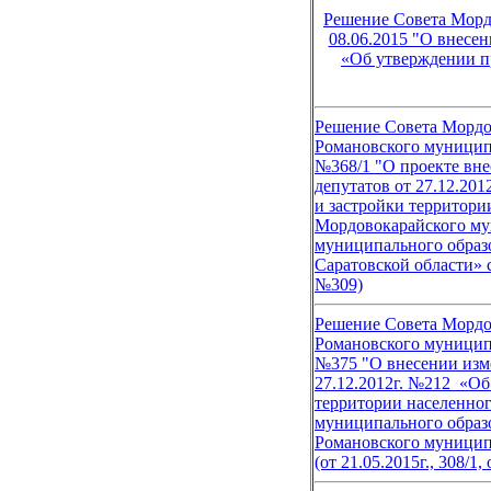
Решение Совета Морд
08.06.2015 "О внесен
«Об утверждении пр
Решение Совета Мордо
Романовского муниципа
№368/1 "
О проекте вн
депутатов от 27.12.201
и застройки территори
Мордовокарайского му
муниципального образ
Саратовской области» с 
№309)
Решение Совета Мордо
Романовского муниципа
№375 "
О внесении из
27.12.2012г.
№212
«Об
территории населенно
муниципального образ
Романовского муницип
(от 21.05.2015г., 308/1,