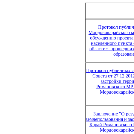
Протокол публи
Мордовокарайского му
обсуждению проекта 
населенного пункта
области», прошедши
образова
Протокол публичных с
Совета от 27.12.20
застройки терр
Романовского МР 
Мордовокарайск
Заключение "О рез
землепользования и за
Карай Романовского 
Мордовокарайск