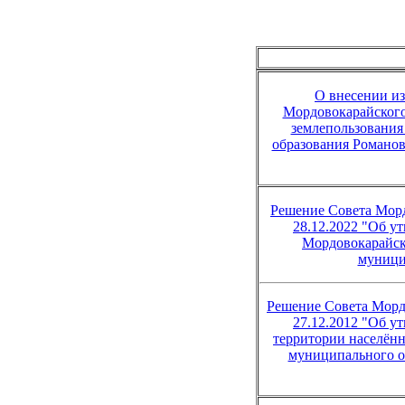
О внесении и
Мордовокарайского
землепользования
образования Романов
Решение Совета Мор
28
.12.2022 "Об у
Мордовокарайск
муници
Решение Совета Морд
27.12.2012 "Об у
территории населён
муниципального о