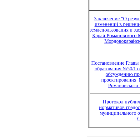
Заключение "О резул
изменений в решение
землепользования и за
Карай Романовского 
Мордовокарайск
Постановление Главы
образования №50/1 о
обсуждению про
проектирования 
Романовского 
Протокол публи
нормативов градо
муниципального о
С