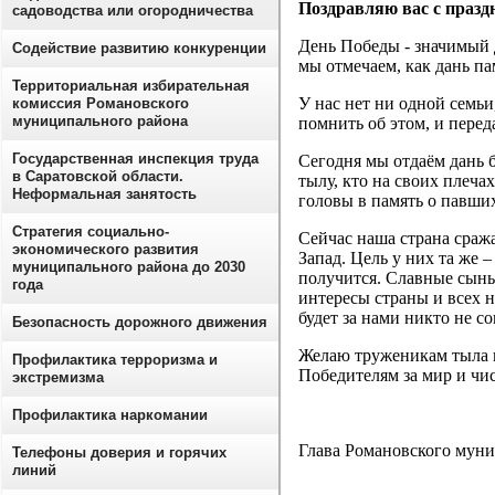
Поздравляю вас с праз
садоводства или огородничества
День Победы - значимый 
Содействие развитию конкуренции
мы отмечаем, как дань п
Территориальная избирательная
У нас нет ни одной семь
комиссия Романовского
муниципального района
помнить об этом, и перед
Государственная инспекция труда
Сегодня мы отдаём дань б
в Саратовской области.
тылу, кто на своих плеча
Неформальная занятость
головы в память о павших
Стратегия социально-
Сейчас наша страна сраж
экономического развития
Запад. Цель у них та же 
муниципального района до 2030
получится. Славные сын
года
интересы страны и всех н
будет за нами никто не с
Безопасность дорожного движения
Желаю труженикам тыла к
Профилактика терроризма и
Победителям за мир и чи
экстремизма
Профилактика наркомании
Глава Романовского муни
Телефоны доверия и горячих
линий