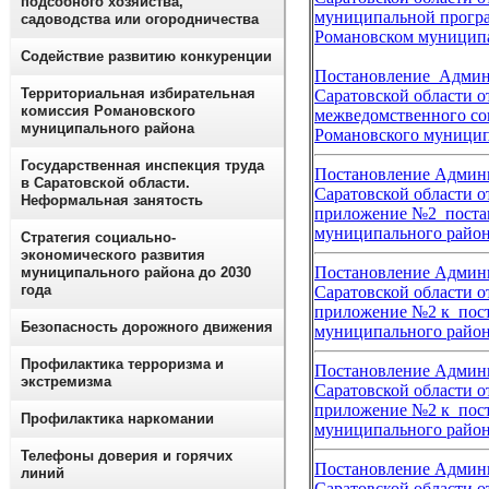
подсобного хозяйства,
муниципальной програ
садоводства или огородничества
Романовском муниципа
Содействие развитию конкуренции
Постановление Админ
Территориальная избирательная
Саратовской области о
комиссия Романовского
межведомственного со
муниципального района
Романовского муницип
Государственная инспекция труда
Постановление Админи
в Саратовской области.
Саратовской области от
Неформальная занятость
приложение №2
поста
муниципального район
Стратегия социально-
экономического развития
Постановление Админи
муниципального района до 2030
года
Саратовской области от
приложение №2
к пос
Безопасность дорожного движения
муниципального райо
Профилактика терроризма и
Постановление Админи
экстремизма
Саратовской области о
приложение №2 к пос
Профилактика наркомании
муниципального района
Телефоны доверия и горячих
Постановление Админи
линий
Саратовской области о