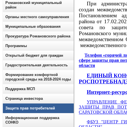
Романовский муниципальный
При администр
район
создан межведомст
Постановлением ад
Органы местного самоуправления
района от 17.02.2
Муниципальные образования
совета по защит
Романовского муни
Прокуратура Романовского района
межведомственном С
межведомственного
Программы
Телефон «горячей л
Открытый бюджет для граждан
сфере защиты прав пот
Градостроительная деятельность
области
Формирование комфортной
ЕДИНЫЙ КОН
городской среды на 2018-2024 годы
РОСПОТРЕБНАД
Поддержка МСП
Интернет-ресур
Страница инвестора
УПРАВЛЕНИЕ Ф
ЗАЩИТЫ ПРАВ ПОТ
Защита прав потребителей
САРАТОВСКОЙ ОБЛА
Информационная поддержка
ФБУЗ "ЦЕНТР Г
СОНКО
ОБЛАСТИ"