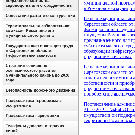
подсобного хозяйства,
муниципальной програм
садоводства или огородничества
в Романовском муницип
Содействие развитию конкуренции
Решение муниципальног
Саратовской области от
Территориальная избирательная
формирования и ведени
комиссия Романовского
имущества Романовского
муниципального района
предназначенного для п
субъектам малого и сре
Государственная инспекция труда
в Саратовской области.
образующим инфраструк
Неформальная занятость
предпринимательства»
Стратегия социально-
Решение муниципальног
экономического развития
Саратовской области от
муниципального района до 2030
оплаты недвижимого им
года
собственности и приобр
предпринимательства пр
Безопасность дорожного движения
приобретение арендуем
Профилактика терроризма и
Постановление админис
экстремизма
31.10.2019г. №464 «О с
имущественной поддерж
Профилактика наркомании
территории Романовско
Телефоны доверия и горячих
линий