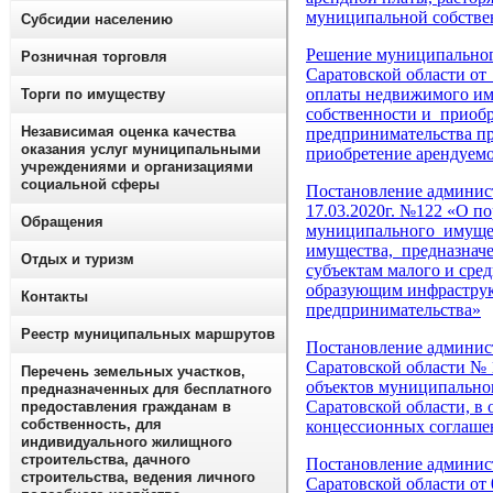
муниципальной собствен
Субсидии населению
Решение муниципальног
Розничная торговля
Саратовской области от
оплаты недвижимого им
Торги по имуществу
собственности и приобр
Независимая оценка качества
предпринимательства п
оказания услуг муниципальными
приобретение арендуем
учреждениями и организациями
социальной сферы
Постановление админис
17.03.2020г. №122 «О по
Обращения
муниципального имущес
имущества, предназначе
Отдых и туризм
субъектам малого и сре
образующим инфраструк
Контакты
предпринимательства»
Реестр муниципальных маршрутов
Постановление админис
Саратовской области № 
Перечень земельных участков,
объектов муниципально
предназначенных для бесплатного
Саратовской области, в
предоставления гражданам в
собственность, для
концессионных соглашен
индивидуального жилищного
строительства, дачного
Постановление админис
строительства, ведения личного
Саратовской области от