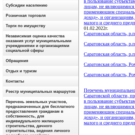
в пользование субъекта
Субсидии населению
лицам, не являющимися
применяющим специаль
Розничная торговля
доход», и организациям
малого и среднего пред
Торги по имуществу
01.02.2022г.
Саратовская область, р.п
Независимая оценка качества
оказания услуг муниципальными
Саратовская область, р.п
учреждениями и организациями
социальной сферы
Саратовская область, р.п
Обращения
Саратовская область, Ро
Отдых и туризм
Саратовская область, Ром
Контакты
Перечень муниципально
Реестр муниципальных маршрутов
Саратовской области, пр
в пользование субъекта
Перечень земельных участков,
лицам, не являющимися
предназначенных для бесплатного
предоставления гражданам в
применяющим специаль
собственность, для
доход», и организациям
индивидуального жилищного
малого и среднего пред
строительства, дачного
строительства, ведения личного