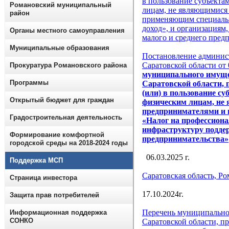
в пользование субъекта
Романовский муниципальный
лицам, не являющимися
район
применяющим специаль
доход», и организациям
Органы местного самоуправления
малого и среднего пред
Муниципальные образования
Постановление админис
Саратовской области от
Прокуратура Романовского района
муниципального имуще
Программы
Саратовской области, 
(или) в пользование с
Открытый бюджет для граждан
физическим лицам, н
предпринимателями и
Градостроительная деятельность
«Налог на профессиона
инфраструктуру поддер
Формирование комфортной
предпринимательства»
городской среды на 2018-2024 годы
06.03.2025 г.
Поддержка МСП
Саратовская область, Ром
Страница инвестора
17.10.2024г.
Защита прав потребителей
Перечень муниципально
Информационная поддержка
СОНКО
Саратовской области, пр