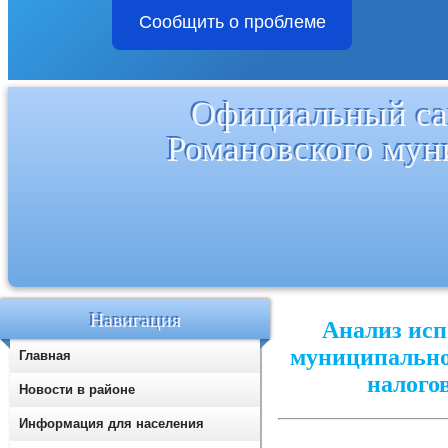
Сообщить о проблеме
Официальный са
Романовского мун
Навигация
Анализ исп
муниципально
Главная
налого
Новости в районе
Информация для населения