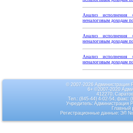
Анализ исполнения 
неналоговым доходам по
Анализ исполнения 
неналоговым доходам по
Анализ исполнения 
неналоговым доходам по
© 2007-2026 Администрация 
6+ ©2007-2020 Адми
412270, Саратов
Тел.: (845-44) 4-02-54, факс: 
Учредитель: Администрация 
Главный 
Регистрационные данные: ЭЛ № 