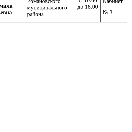
С 10.00
Романовского
Кабинет
мила
до 18.00
муниципального
евна
№ 31
района