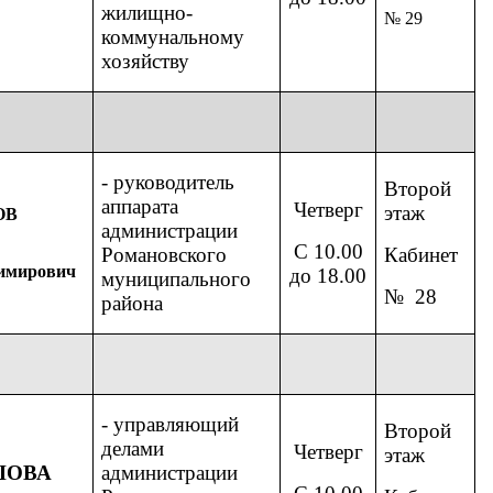
жилищно-
№ 29
коммунальному
хозяйству
- руководитель
Второй
аппарата
Четверг
этаж
ОВ
администрации
С 10.00
Романовского
Кабинет
имирович
до 18.00
муниципального
№ 28
района
- управляющий
Второй
делами
Четверг
этаж
ШОВА
администрации