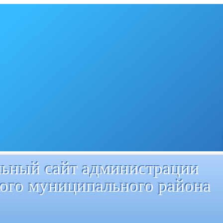
ьный сайт администрации
ого муниципального района