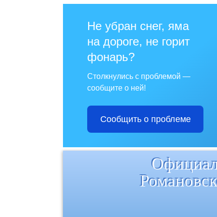
Не убран снег, яма
на дороге, не горит
фонарь?
Столкнулись с проблемой —
сообщите о ней!
Сообщить о проблеме
Официал
Романовск