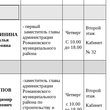
- первый
Второй
заместитель главы
Четверг
этаж
БИНИНА
администрации
алья
С 10.00
Романовского
Кабинет
ровна
до 18.00
муниципального
№ 32
района
-заместитель главы
администрации
УПОВ
Второй
Романовского
Четверг
этаж
муниципального
димир
района по
с 10.00
лович
Кабинет
строительству и
до 18.00