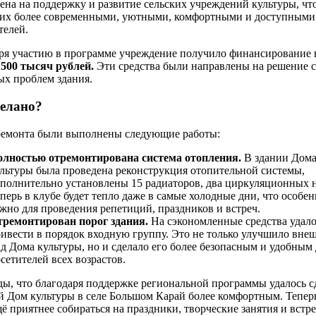
ена на поддержку и развитие сельских учреждений культуры, чт
 их более современными, уютными, комфортными и доступными
телей.
ря участию в программе учреждение получило финансирование 
е
500 тысяч рублей
.
Эти средства были направлены на решение 
х проблем здания.
делано?
ремонта были выполнены следующие работы:
олностью отремонтирована система отопления.
В здании Дом
льтуры была проведена реконструкция отопительной системы,
полнительно установлены 15 радиаторов, два циркуляционных н
перь в клубе будет тепло даже в самые холодные дни, что особе
жно для проведения репетиций, праздников и встреч.
тремонтирован порог здания.
На сэкономленные средства удало
ивести в порядок входную группу. Это не только улучшило вне
д Дома культуры, но и сделало его более безопасным и удобным 
сетителей всех возрастов.
ы, что благодаря поддержке региональной программы удалось с
й Дом культуры в селе Большом Карай более комфортным. Теперь
щё приятнее собираться на праздники, творческие занятия и встре