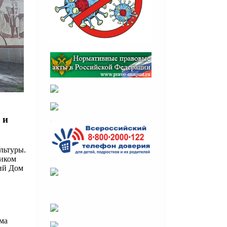
 и
льтуры.
ником
ий Дом
ма