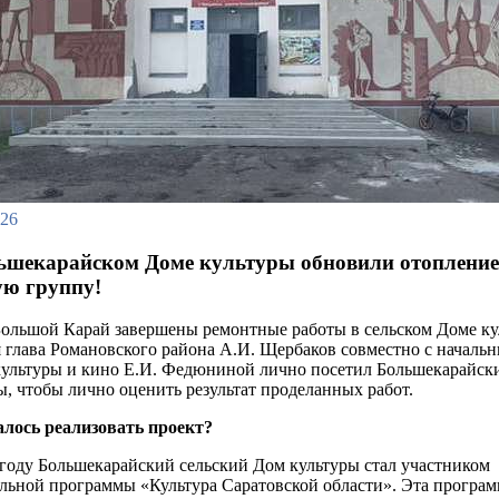
026
ьшекарайском Доме культуры обновили отопление
ую группу!
Большой Карай завершены ремонтные работы в сельском Доме ку
 глава Романовского района А.И. Щербаков совместно с началь
культуры и кино Е.И. Федюниной лично посетил Большекарайск
ы, чтобы лично оценить результат проделанных работ.
лось реализовать проект?
 году Большекарайский сельский Дом культуры стал участником
льной программы «Культура Саратовской области». Эта програм