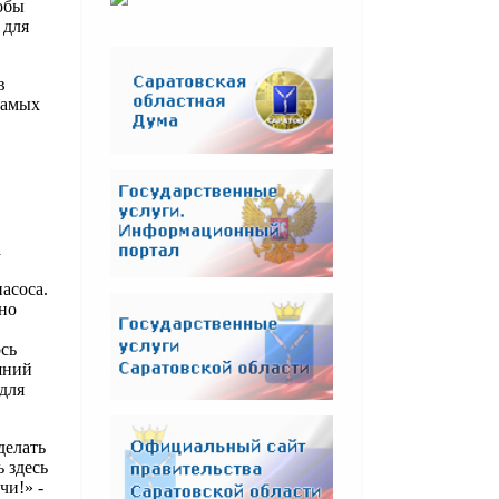
обы
 для
в
самых
а
асоса.
нно
сь
шний
для
делать
 здесь
чи!» -