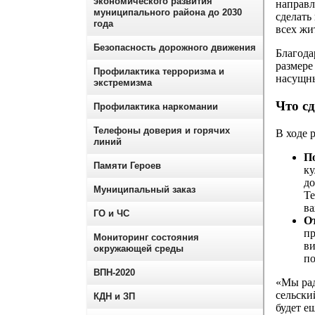
экономического развития
направл
муниципального района до 2030
сделать
года
всех жи
Безопасность дорожного движения
Благода
размер
Профилактика терроризма и
насущны
экстремизма
Что с
Профилактика наркомании
Телефоны доверия и горячих
В ходе 
линий
П
Памяти Героев
ку
до
Муниципальный заказ
Те
ва
ГО и ЧС
О
пр
Мониторинг состояния
ви
окружающей среды
по
ВПН-2020
«Мы рад
сельски
КДН и ЗП
будет е