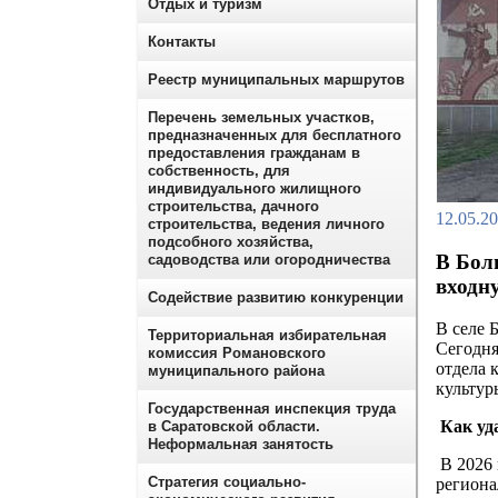
Отдых и туризм
Контакты
Реестр муниципальных маршрутов
Перечень земельных участков,
предназначенных для бесплатного
предоставления гражданам в
собственность, для
индивидуального жилищного
строительства, дачного
12.05.2
строительства, ведения личного
подсобного хозяйства,
В Бол
садоводства или огородничества
входн
Содействие развитию конкуренции
В селе 
Территориальная избирательная
Сегодня
комиссия Романовского
отдела 
муниципального района
культур
Государственная инспекция труда
Как уда
в Саратовской области.
Неформальная занятость
В 2026
Стратегия социально-
региона