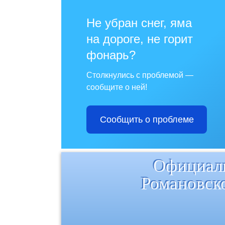
Не убран снег, яма
на дороге, не горит
фонарь?
Столкнулись с проблемой —
сообщите о ней!
Сообщить о проблеме
Официаль
Романовск