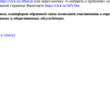
https://clck.ru/38baQe
или через кнопку «Сообщить о проблеме» н
ьной странице Вконтакте
https://clck.ru/34YShe
ого, платформа обратной связи позволяет участвовать в опро
аниях и общественных обсуждениях.
 к списку