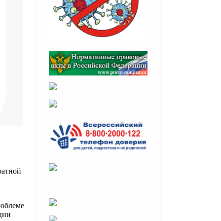
ратной
роблеме
ции