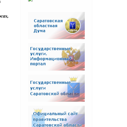
а
сах,