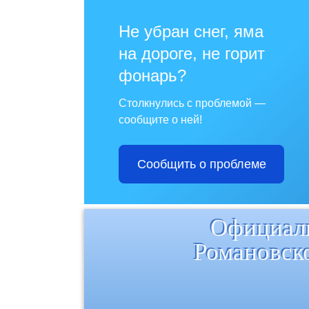
Не убран снег, яма
на дороге, не горит
фонарь?
Столкнулись с проблемой —
сообщите о ней!
Сообщить о проблеме
Официаль
Романовск