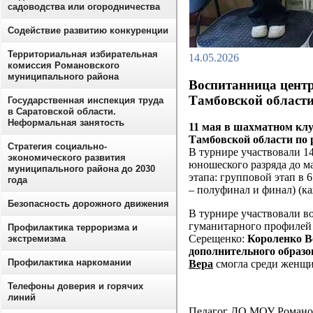
садоводства или огородничества
Содействие развитию конкуренции
Территориальная избирательная
14.05.2026
комиссия Романовского
муниципального района
Воспитанница центр
Тамбовской област
Государственная инспекция труда
в Саратовской области.
Неформальная занятость
11 мая в шахматном клу
Тамбовской области по
Стратегия социально-
В турнире участвовали 1
экономического развития
юношеского разряда до ма
муниципального района до 2030
этапа: групповой этап в 
года
– полуфинал и финал) (к
Безопасность дорожного движения
В турнире участвовали в
гуманитарного профилей
Профилактика терроризма и
Серещенко:
Короленко В
экстремизма
дополнительного образ
Профилактика наркомании
Вера
смогла среди женщи
Телефоны доверия и горячих
линий
Педагог ДО МОУ Романов